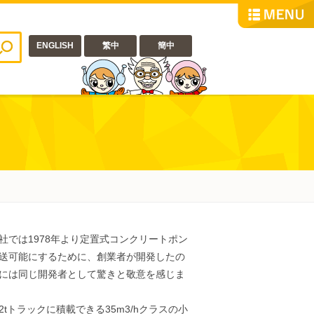
ENGLISH
繁中
簡中
では1978年より定置式コンクリートポン
送可能にするために、創業者が開発したの
には同じ開発者として驚きと敬意を感じま
トラックに積載できる35m3/hクラスの小