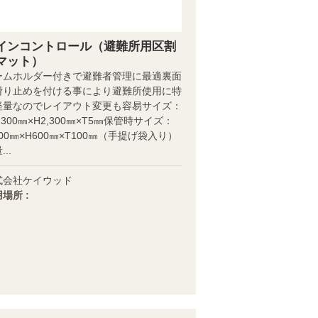
インコントロール（避難所用区割
マット）
ームホルダー付きで避難者管理に最適裏面
滑り止めを付ける事により避難所使用に特
軽量なのでレイアウト変更も容易サイズ：
,300㎜×H2,300㎜×T5㎜保管時サイズ：
00㎜×H600㎜×T100㎜（手提げ袋入り）
..
式会社ケイウッド
場所 :