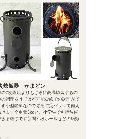
災炊飯器 かまどン
来の2次燃焼よりもさらに高温燃焼するの
他の調理器具では不可能な紙での調理がで
ます小型軽量なので専用防災バッグで備え
おけます全重量5kgと、小学生でも持ち運
できる軽さです新聞や段ボールなどの紙類
.
ヨニー