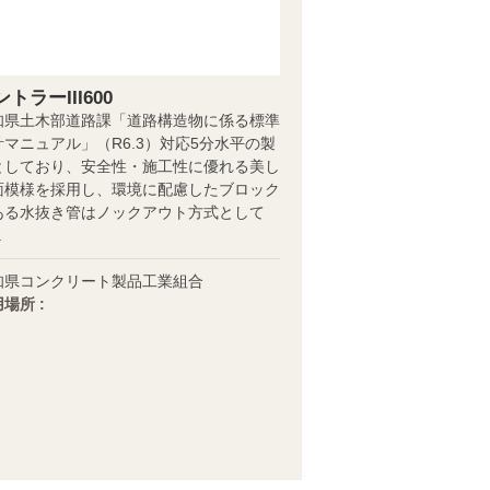
トラーIII600
知県土木部道路課「道路構造物に係る標準
計マニュアル」（R6.3）対応5分水平の製
としており、安全性・施工性に優れる美し
面模様を採用し、環境に配慮したブロック
ある水抜き管はノックアウト方式として
.
知県コンクリート製品工業組合
場所 :