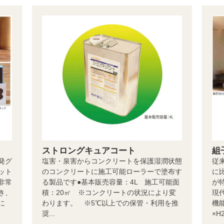
ストロングキュアコート
組
発グ
塩害・泉害からコンクリートを保護湿潤状態
従
ット
のコンクリートに施工可能ローラーで塗布す
に
非常
る製品です●基本販売容量：4L 施工可能面
が
き、
積：20㎡ ※コンクリートの状況により変
現
に
わります。 ※5℃以上での保管・利用を推
機
奨...
×H2