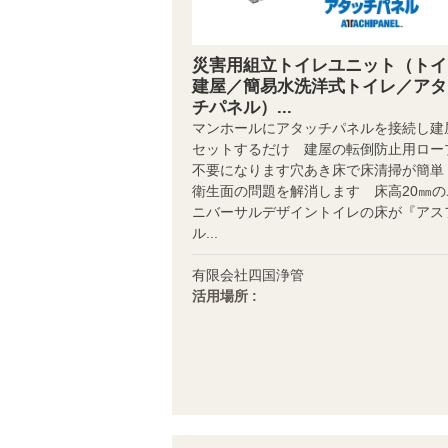
災害用組立トイレユニット（トイ
建屋／簡易水洗洋式トイレ／アタ
チパネル）...
マンホールにアタッチパネルを接続し建
セットするだけ 建屋の転倒防止用ロー
不要になります穴あき床で床清掃が簡
衛生面の問題を解消します 床高20㎜の
ニバーサルデザイントイレの床が『アス
ル...
有限会社四国浄管
活用場所 :