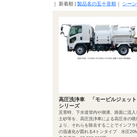
｜ 新着順 |
製品名の五十音順
｜
シーン
高圧洗浄車 「モービルジェット
シリーズ
災害時、下水道管内や側溝、路面に流入
土砂等を、高圧洗浄車による高圧水の噴
より、それらを除去することでインフラ
の迅速化が図れる4トンタイプ 水圧20M