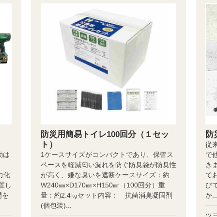
防災用簡易トイレ100回分（１セッ
防
ト）
従
動は
1ケースサイズがコンパクトであり、保管ス
で
ペースを軽減匂い漏れを防ぐ防臭袋が防臭性
き
力化
が高く、嫌な臭いを遮断ケースサイズ：約
て
置し
W240㎜×D170㎜×H150㎜（100回分）重
び
門を
量：約2.4㎏セット内容： 抗菌消臭凝固剤
か..
(個包装)...
ツ