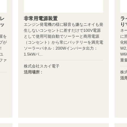
レ
非常用電源装置
ラ
ッ
り
エンジン発電機の様に騒音も嫌なニオイも発
生しないコンセントに差すだけで100V電源
ネ
屋を
として使用可能自動でソーラーと商用電源
に
プが
（コンセント）から常にバッテリーを満充電
化
単！
ソーラーパネル：200Wインバータ出力：
W2
ユ
1.5kWバ...
W6
ファ
重量.
株式会社スカイ電子
活用場所 :
株
活用