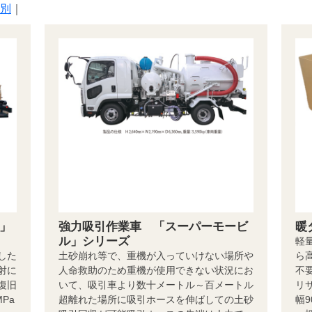
別
｜
」
強力吸引作業車 「スーパーモービ
暖
ル」シリーズ
軽
した
土砂崩れ等で、重機が入っていけない場所や
ら
射に
人命救助のため重機が使用できない状況にお
不
復旧
いて、吸引車より数十メートル～百メートル
リ
Pa
超離れた場所に吸引ホースを伸ばしての土砂
幅9