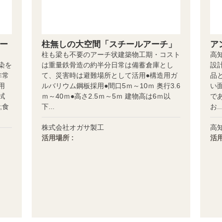
ー
柱無しの大空間「スチールアーチ」
アン
柱も梁も不要のアーチ状建築物工期・コスト
高
染を
は重量鉄骨造の約半分日常は備蓄倉庫とし
設
非常
て、災害時は避難場所として活用●構造用ガ
品
用
ルバリウム鋼板採用●間口5ｍ～10ｍ 奥行3.6
い
拭
ｍ～40ｍ●高さ2.5ｍ～5ｍ 建物高は6ｍ以
で
;食
下...
お..
株式会社オガサ製工
高
活用場所 :
活用