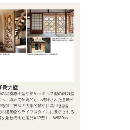
子耐力壁
来の縦横格子型や斜めラティス型の耐力壁
比べ、繊細で伝統的かつ洗練された意匠性
特徴加工技法の力学的解析に基づき設計、
代の建築物やライフスタイルに要求される
能を兼ね備えた製品●1P型Ｌ：W880㎜
...