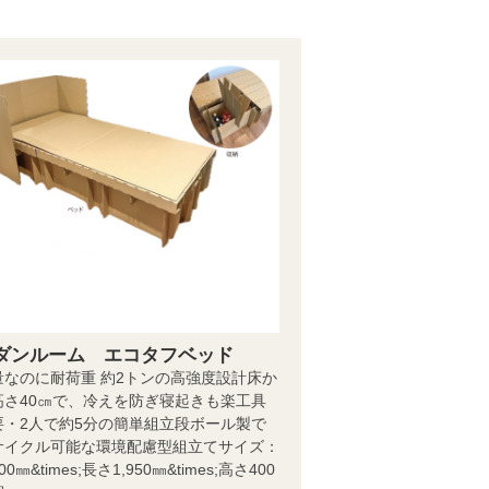
ダンルーム エコタフベッド
量なのに耐荷重 約2トンの高強度設計床か
高さ40㎝で、冷えを防ぎ寝起きも楽工具
要・2人で約5分の簡単組立段ボール製で
サイクル可能な環境配慮型組立てサイズ：
00㎜&times;長さ1,950㎜&times;高さ400