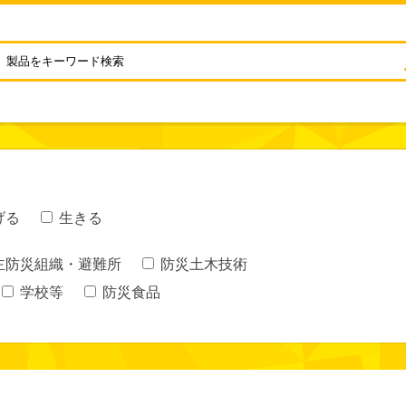
げる
生きる
主防災組織・避難所
防災土木技術
学校等
防災食品