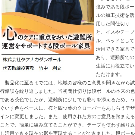
強みである段ボー
ルの加工技術を活
用した間仕切り
と、イスやテーブ
ル、ベッドとして
活用できる家具で
あり、避難所での
生活にお役立てい
ただけます。
製品化に至るまでには、地域の皆様のご意見を聞きながら試
行錯誤を繰り返しました。当初間仕切りは段ボールの本来の色
である茶色でしたが、避難所に少しでも彩りを添えるため、う
ぐいす色をベースに、桜と四つ葉のクローバーをあしらうデザ
インに変更しました。また、使用された方のご意見を踏まえる
ことで、簡単に組み立てることができ、テープを使わず繰り返
し活用できる現在の形を実現することができました。段ボール