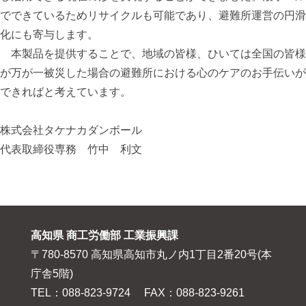
でできているためリサイクルも可能であり、避難所運営の円滑
化にも寄与します。
本製品を提供することで、地域の皆様、ひいては全国の皆様
が万が一被災した場合の避難所における心のケアのお手伝いが
できればと考えています。
株式会社タケナカダンボール
代表取締役専務 竹中 利文
高知県 商工労働部 工業振興課
〒780-8570 高知県高知市丸ノ内1丁目2番20号(本
庁舎5階)
TEL：088-823-9724 FAX：088-823-9261