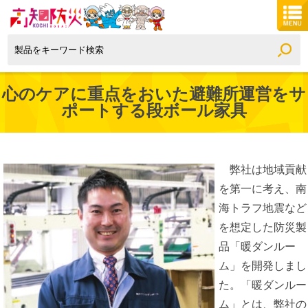
心のケアに重点をおいた避難所運営をサ
ポートする段ボール家具
弊社は地域貢献
を第一に考え、南
海トラフ地震など
を想定した防災製
品「暖ダンルー
ム」を開発しまし
た。「暖ダンルー
ム」とは、弊社の