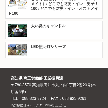
メイト）/ どこでも防災トイレ・男子！
100 / どこでも防災トイレ・オストメイ
ト100
太い炎のキャンドル
LED照明灯シリーズ
高知県 商工労働部 工業振興課
〒780-8570 高知県高知市丸ノ内1丁目2番20号(本
庁舎5階)
TEL：088-823-9724 FAX：088-823-9261
高知県防災キャラクター©やなせたかし