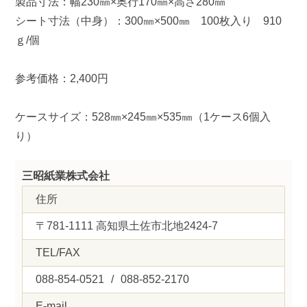
製品寸法：幅230㎜×奥行170㎜×高さ280㎜
シート寸法（中身）：300㎜×500㎜ 100枚入り 910
ｇ/個
参考価格：2,400円
ケースサイズ：528㎜×245㎜×535㎜（1ケース6個入
り）
三昭紙業株式会社
住所
〒781-1111 高知県土佐市北地2424-7
TEL/FAX
088-854-0521
/
088-852-2170
E-mail