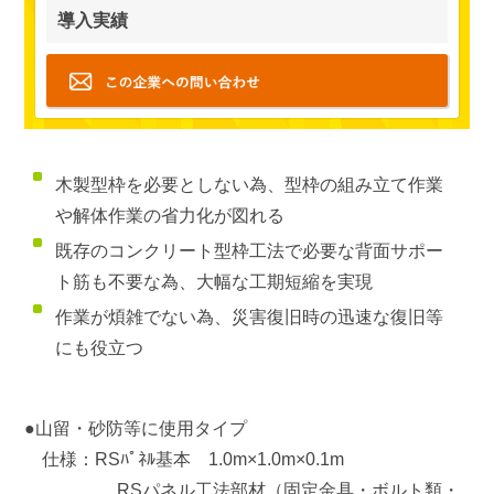
導入実績
木製型枠を必要としない為、型枠の組み立て作業
や解体作業の省力化が図れる
既存のコンクリート型枠工法で必要な背面サポー
ト筋も不要な為、大幅な工期短縮を実現
作業が煩雑でない為、災害復旧時の迅速な復旧等
にも役立つ
●山留・砂防等に使用タイプ
仕様：RSﾊﾟﾈﾙ基本 1.0m×1.0m×0.1m
RSパネル工法部材（固定金具・ボルト類・