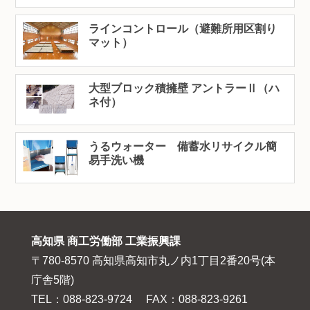
ラインコントロール（避難所用区割り
マット）
大型ブロック積擁壁 アントラーⅡ（ハ
ネ付）
うるウォーター 備蓄水リサイクル簡
易手洗い機
高知県 商工労働部 工業振興課
〒780-8570 高知県高知市丸ノ内1丁目2番20号(本
庁舎5階)
TEL：088-823-9724 FAX：088-823-9261