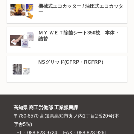
機械式エコカッター / 油圧式エコカッタ
ー
ＭＹ ＷＥＴ除菌シート350枚 本体・
詰替
NSグリッド(CFRP・RCFRP）
高知県 商工労働部 工業振興課
〒780-8570 高知県高知市丸ノ内1丁目2番20号(本
庁舎5階)
TEL：088-823-9724 FAX：088-823-9261