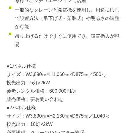
る様々なシチュエーションで活躍
一般的なクレーンと発電機を使用し、用途に応じ
て設置方法（吊下げ式・架装式）や明るさの調整
が可能
吊り上げるだけですぐに使用でき、設置撤去が容
易
●1パネル仕様
サイズ：W3,890㎜×H1,060㎜×D875㎜／500㎏
投光出力：5灯×2kW
参考レンタル価格：600,000円/月
販売価格：要お問い合わせ
●2パネル仕様
サイズ：W3,890㎜×H2,130㎜×D875㎜／1,040㎏
投光出力：10灯×2kW
必要設備：クレーン12tラフター推奨