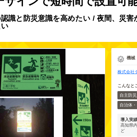
デザインで短時間で設置可
認識と防災意識を高めたい / 夜間、災
たい
機械
株式会社
こんなと
自主防災
自治体・
導入実
高知県
ど