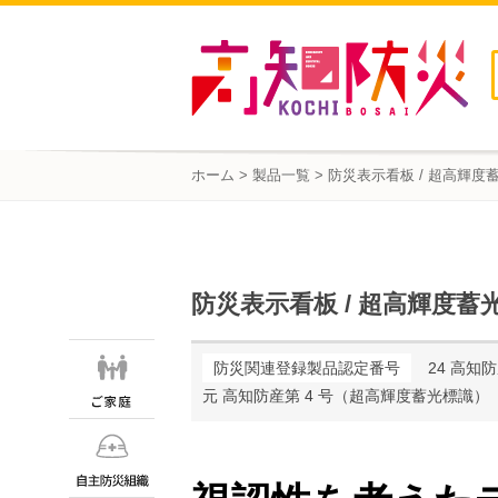
ホーム
>
製品一覧
> 防災表示看板 / 超高輝度
防災表示看板 / 超高輝度蓄
防災関連登録製品認定番号
24 高知
元 高知防産第 4 号（超高輝度蓄光標識）