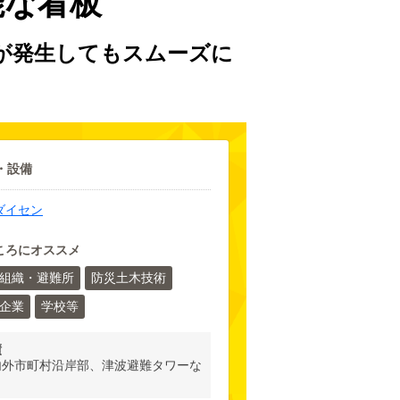
能な看板
害が発生してもスムーズに
・設備
ダイセン
ころにオススメ
組織・避難所
防災土木技術
企業
学校等
績
内外市町村沿岸部、津波避難タワーな