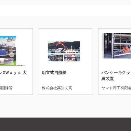
レ2Ｗａｙｓ 大
組立式自航艇
パンケーキクラ
練装置
四国浄管
株式会社高知丸高
ヤマト商工有限