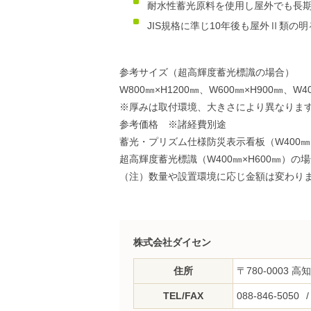
耐水性蓄光原料を使用し屋外でも長
JIS規格に準じ10年後も屋外Ⅱ類の
参考サイズ（超高輝度蓄光標識の場合）
W800㎜×H1200㎜、W600㎜×H900㎜、W4
※厚みは取付環境、大きさにより異なりま
参考価格 ※諸経費別途
蓄光・プリズム仕様防災表示看板（W400㎜×H
超高輝度蓄光標識（W400㎜×H600㎜）の場合
（注）数量や設置環境に応じ金額は変わり
株式会社ダイセン
住所
〒780-0003 
TEL/FAX
088-846-5050
/