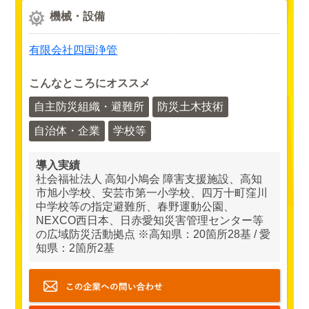
機械・設備
有限会社四国浄管
こんなところにオススメ
自主防災組織・避難所
防災土木技術
自治体・企業
学校等
導入実績
社会福祉法人 高知小鳩会 障害支援施設、高知
市旭小学校、安芸市第一小学校、四万十町窪川
中学校等の指定避難所、春野運動公園、
NEXCO西日本、日赤愛知災害管理センター等
の広域防災活動拠点 ※高知県：20箇所28基 / 愛
知県：2箇所2基