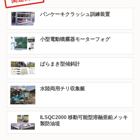
パンケーキクラッシュ訓練装置
小型電動噴霧器モーターフォグ
ばらまき型傾斜計
水陸両用チリ収集艇
ILSQC2000 移動可能型溶融亜鉛メッキ
製防油堤