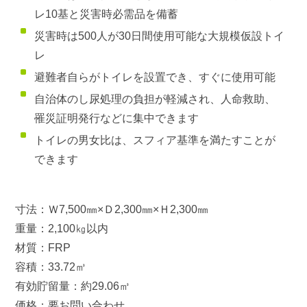
レ10基と災害時必需品を備蓄
災害時は500人が30日間使用可能な大規模仮設トイ
レ
避難者自らがトイレを設置でき、すぐに使用可能
自治体のし尿処理の負担が軽減され、人命救助、
罹災証明発行などに集中できます
トイレの男女比は、スフィア基準を満たすことが
できます
寸法：Ｗ7,500㎜×Ｄ2,300㎜×Ｈ2,300㎜
重量：2,100㎏以内
材質：FRP
容積：33.72㎥
有効貯留量：約29.06㎥
価格：要お問い合わせ