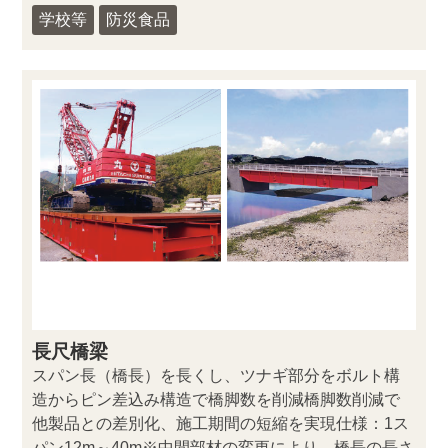
学校等
防災食品
長尺橋梁
スパン長（橋長）を長くし、ツナギ部分をボルト構
造からピン差込み構造で橋脚数を削減橋脚数削減で
他製品との差別化、施工期間の短縮を実現仕様：1ス
パン12m～40m※中間部材の変更により、橋長の長さ