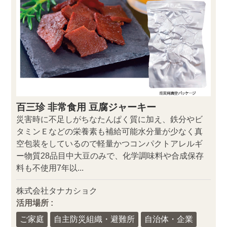
百三珍 非常食用 豆腐ジャーキー
災害時に不足しがちなたんぱく質に加え、鉄分やビ
タミンＥなどの栄養素も補給可能水分量が少なく真
空包装をしているので軽量かつコンパクトアレルギ
ー物質28品目中大豆のみで、化学調味料や合成保存
料も不使用7年以...
株式会社タナカショク
活用場所 :
ご家庭
自主防災組織・避難所
自治体・企業