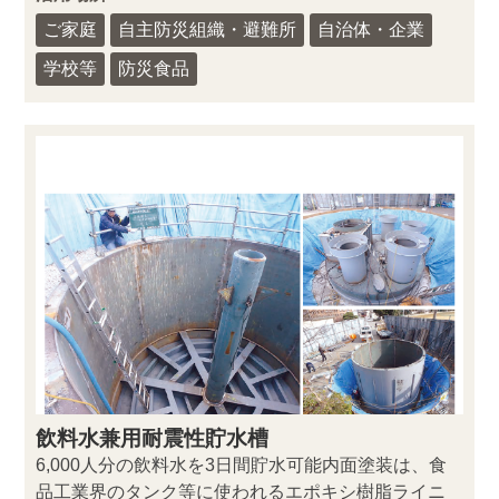
ご家庭
自主防災組織・避難所
自治体・企業
学校等
防災食品
飲料水兼用耐震性貯水槽
6,000人分の飲料水を3日間貯水可能内面塗装は、食
品工業界のタンク等に使われるエポキシ樹脂ライニ