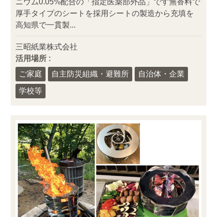
ニウム0.05%配合の「指定医薬部外品」です無香料で
厚手タイプのシートを採用シートの製造から充填を
高知県で一貫製...
三昭紙業株式会社
活用場所 :
ご家庭
自主防災組織・避難所
自治体・企業
学校等