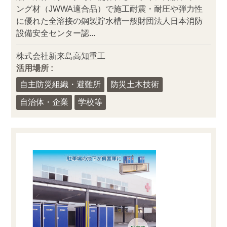
ング材（JWWA適合品）で施工耐震・耐圧や弾力性
に優れた全溶接の鋼製貯水槽一般財団法人日本消防
設備安全センター認...
株式会社新来島高知重工
活用場所 :
自主防災組織・避難所
防災土木技術
自治体・企業
学校等