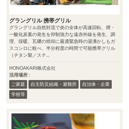
グラングリル 携帯グリル
グラングリル自然対流で炎の全体が高速回転、煙・
一酸化炭素の発生を抑制強力な遠赤外線を発生、調
理、採暖、瓦礫の焼却に最適緊急時の湯沸かしもガ
スコンロに較べ、半分程度の時間で可能携帯グリル
（チタン製／ステ...
HONOAKARI株式会社
活用場所 :
ご家庭
自主防災組織・避難所
自治体・企業
学校等