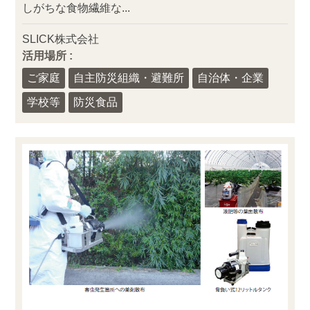
しがちな食物繊維な...
SLICK株式会社
活用場所 :
ご家庭
自主防災組織・避難所
自治体・企業
学校等
防災食品