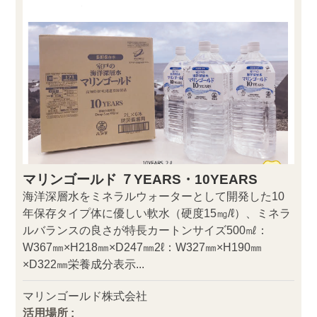
マリンゴールド ７YEARS・10YEARS
海洋深層水をミネラルウォーターとして開発した10
年保存タイプ体に優しい軟水（硬度15㎎/ℓ）、ミネラ
ルバランスの良さが特長カートンサイズ500㎖：
W367㎜×H218㎜×D247㎜2ℓ：W327㎜×H190㎜
×D322㎜栄養成分表示...
マリンゴールド株式会社
活用場所 :