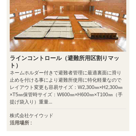
ラインコントロール（避難所用区割りマッ
ト）
ネームホルダー付きで避難者管理に最適裏面に滑り
止めを付ける事により避難所使用に特化軽量なので
レイアウト変更も容易サイズ：W2,300㎜×H2,300㎜
×T5㎜保管時サイズ：W600㎜×H600㎜×T100㎜（手
提げ袋入り）重量...
株式会社ケイウッド
活用場所 :