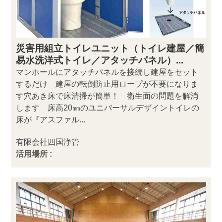
災害用組立トイレユニット（トイレ建屋／簡
易水洗洋式トイレ／アタッチパネル）...
マンホールにアタッチパネルを接続し建屋をセット
するだけ 建屋の転倒防止用ロープが不要になりま
す穴あき床で床清掃が簡単！ 衛生面の問題を解消
します 床高20㎜のユニバーサルデザイントイレの
床が『アスファル...
有限会社四国浄管
活用場所 :