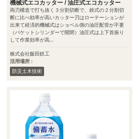
機械式エコカッター / 油圧式エコカッター
両刃構造で打ち抜く３分割切断で、鋏式の２分割切
断に比べ効率が高いカッター刃はローテーションが
出来て経済的機械式はショベル側の油圧配管が不要
（バケットシリンダーで開閉）油圧式は上下首振り
して作業効率が高...
株式会社飯田鉄工
活用場所 :
防災土木技術