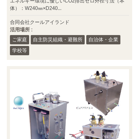
エネルギー環境に優しいCO2排出ゼロ外径寸法（本
体）：W240㎜×D240...
合同会社クールアイランド
活用場所 :
ご家庭
自主防災組織・避難所
自治体・企業
学校等