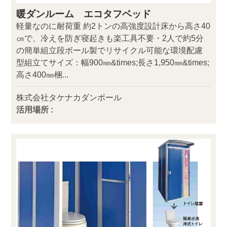
暖ダンルーム エコタフベッド
軽量なのに耐荷重 約2トンの高強度設計床から高さ40
㎝で、冷えを防ぎ寝起きも楽工具不要・2人で約5分
の簡単組立段ボール製でリサイクル可能な環境配慮
型組立てサイズ：幅900㎜&times;長さ1,950㎜&times;
高さ400㎜梱...
株式会社タケナカダンボール
活用場所 :