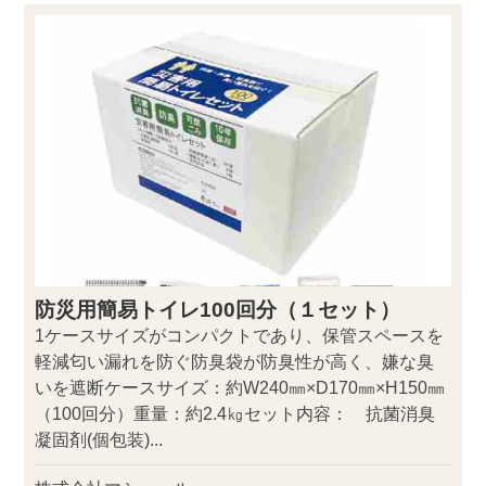
防災用簡易トイレ100回分（１セット）
1ケースサイズがコンパクトであり、保管スペースを
軽減匂い漏れを防ぐ防臭袋が防臭性が高く、嫌な臭
いを遮断ケースサイズ：約W240㎜×D170㎜×H150㎜
（100回分）重量：約2.4㎏セット内容： 抗菌消臭
凝固剤(個包装)...