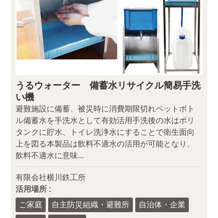
うるウォーター 備蓄水リサイクル簡易手洗
い機
避難施設に備蓄、被災時に消費期限切れペットボト
ル備蓄水を手洗水として有効活用手洗後の水はポリ
タンクに貯水、トイレ洗浄水にすることで衛生面向
上を図る本製品は飲料不適水の活用が可能となり、
飲料不適水に意味...
有限会社横川鉄工所
活用場所 :
ご家庭
自主防災組織・避難所
自治体・企業