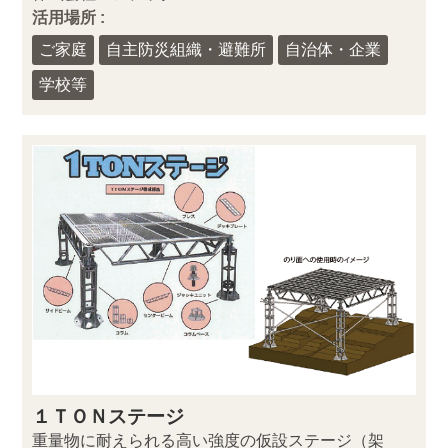
活用場所 :
ご家庭
自主防災組織・避難所
自治体・企業
学校等
１ＴＯＮステージ
重量物に耐えられる高い強度の仮設ステージ（架