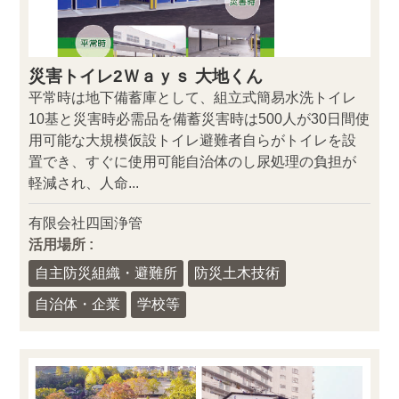
災害トイレ2Ｗａｙｓ 大地くん
平常時は地下備蓄庫として、組立式簡易水洗トイレ
10基と災害時必需品を備蓄災害時は500人が30日間使
用可能な大規模仮設トイレ避難者自らがトイレを設
置でき、すぐに使用可能自治体のし尿処理の負担が
軽減され、人命...
有限会社四国浄管
活用場所 :
自主防災組織・避難所
防災土木技術
自治体・企業
学校等