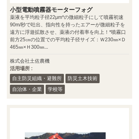
小型電動噴霧器モーターフォグ
薬液を平均粒子径22μm*の微細粒子にして噴霧初速
90m/秒で吐出、指向性を持ったエアーが微細粒子を
遠方に浮遊拡散させ、薬液の付着率を向上！*噴霧口
前方25㎝の位置での平均粒子径サイズ：Ｗ230㎜×Ｄ
465㎜×Ｈ300㎜...
株式会社土佐農機
活用場所 :
自主防災組織・避難所
防災土木技術
自治体・企業
学校等