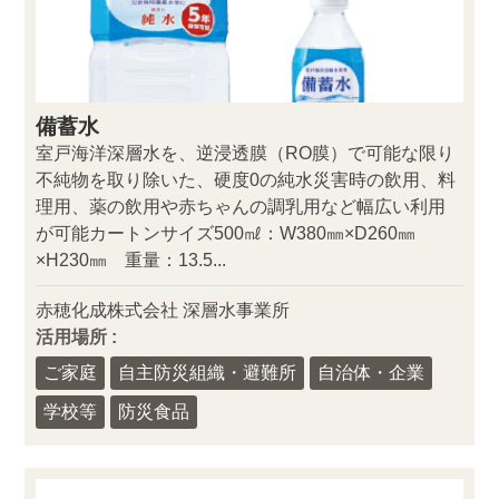
備蓄水
室戸海洋深層水を、逆浸透膜（RO膜）で可能な限り
不純物を取り除いた、硬度0の純水災害時の飲用、料
理用、薬の飲用や赤ちゃんの調乳用など幅広い利用
が可能カートンサイズ500㎖：W380㎜×D260㎜
×H230㎜ 重量：13.5...
赤穂化成株式会社 深層水事業所
活用場所 :
ご家庭
自主防災組織・避難所
自治体・企業
学校等
防災食品