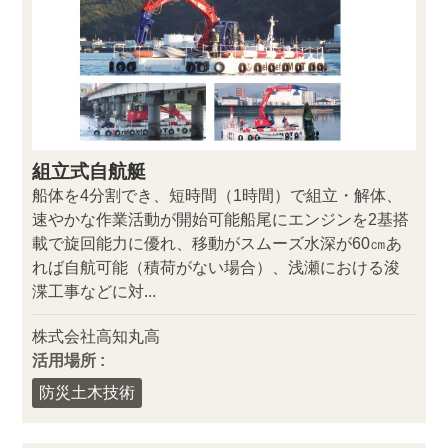
組立式自航艇
船体を4分割でき、短時間（1時間）で組立・解体、
速やかな作業活動が開始可能船尾にエンジンを2基搭
載で旋回能力に優れ、移動がスムーズ水深が60㎝あ
れば自航可能（積荷がない場合）、浅瀬における浚
渫工事などに対...
株式会社高知丸高
活用場所 :
防災土木技術