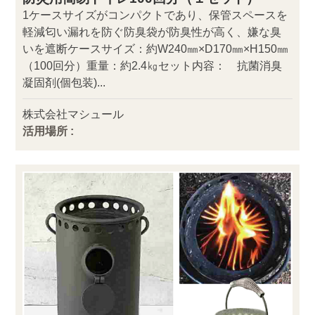
1ケースサイズがコンパクトであり、保管スペースを
軽減匂い漏れを防ぐ防臭袋が防臭性が高く、嫌な臭
いを遮断ケースサイズ：約W240㎜×D170㎜×H150㎜
（100回分）重量：約2.4㎏セット内容： 抗菌消臭
凝固剤(個包装)...
株式会社マシュール
活用場所 :