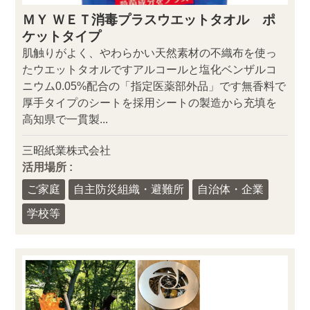
ＭＹ ＷＥＴ消毒プラスウエットタオル ポ
ケットタイプ
肌触りがよく、やわらかい天然素材の不織布を使っ
たウエットタオルですアルコールと塩化ベンザルコ
ニウム0.05%配合の「指定医薬部外品」です無香料で
厚手タイプのシートを採用シートの製造から充填を
高知県で一貫製...
三昭紙業株式会社
活用場所 :
ご家庭
自主防災組織・避難所
自治体・企業
学校等