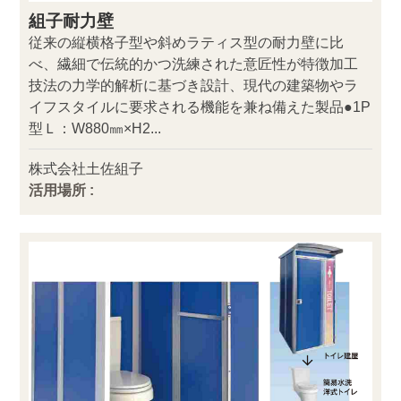
組子耐力壁
従来の縦横格子型や斜めラティス型の耐力壁に比
べ、繊細で伝統的かつ洗練された意匠性が特徴加工
技法の力学的解析に基づき設計、現代の建築物やラ
イフスタイルに要求される機能を兼ね備えた製品●1P
型Ｌ：W880㎜×H2...
株式会社土佐組子
活用場所 :