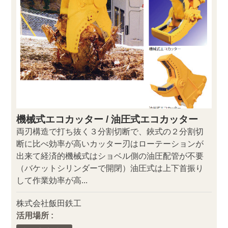
機械式エコカッター / 油圧式エコカッター
両刃構造で打ち抜く３分割切断で、鋏式の２分割切
断に比べ効率が高いカッター刃はローテーションが
出来て経済的機械式はショベル側の油圧配管が不要
（バケットシリンダーで開閉）油圧式は上下首振り
して作業効率が高...
株式会社飯田鉄工
活用場所 :