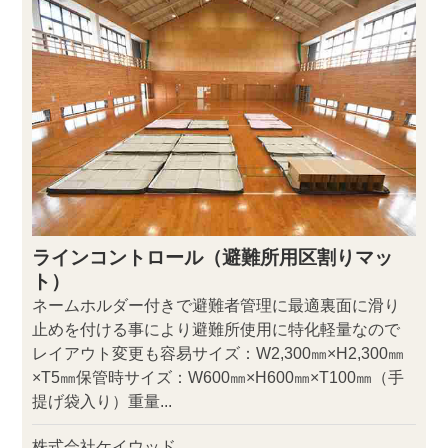
ラインコントロール（避難所用区割りマッ
ト）
ネームホルダー付きで避難者管理に最適裏面に滑り
止めを付ける事により避難所使用に特化軽量なので
レイアウト変更も容易サイズ：W2,300㎜×H2,300㎜
×T5㎜保管時サイズ：W600㎜×H600㎜×T100㎜（手
提げ袋入り）重量...
株式会社ケイウッド