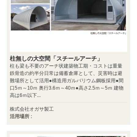
柱無しの大空間「スチールアーチ」
柱も梁も不要のアーチ状建築物工期・コストは重量
鉄骨造の約半分日常は備蓄倉庫として、災害時は避
難場所として活用●構造用ガルバリウム鋼板採用●間
口5ｍ～10ｍ 奥行3.6ｍ～40ｍ●高さ2.5ｍ～5ｍ 建物
高は6ｍ以下...
株式会社オガサ製工
活用場所 :