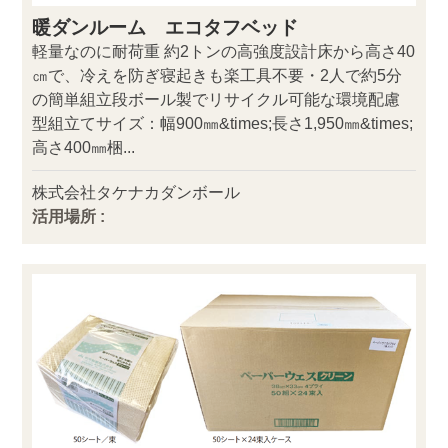
暖ダンルーム エコタフベッド
軽量なのに耐荷重 約2トンの高強度設計床から高さ40
㎝で、冷えを防ぎ寝起きも楽工具不要・2人で約5分
の簡単組立段ボール製でリサイクル可能な環境配慮
型組立てサイズ：幅900㎜&times;長さ1,950㎜&times;
高さ400㎜梱...
株式会社タケナカダンボール
活用場所 :