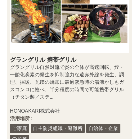
グラングリル 携帯グリル
グラングリル自然対流で炎の全体が高速回転、煙・
一酸化炭素の発生を抑制強力な遠赤外線を発生、調
理、採暖、瓦礫の焼却に最適緊急時の湯沸かしもガ
スコンロに較べ、半分程度の時間で可能携帯グリル
（チタン製／ステ...
HONOAKARI株式会社
活用場所 :
ご家庭
自主防災組織・避難所
自治体・企業