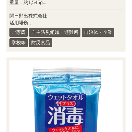
重量：約1,545g...
関日野出株式会社
活用場所 :
ご家庭
自主防災組織・避難所
自治体・企業
学校等
防災食品