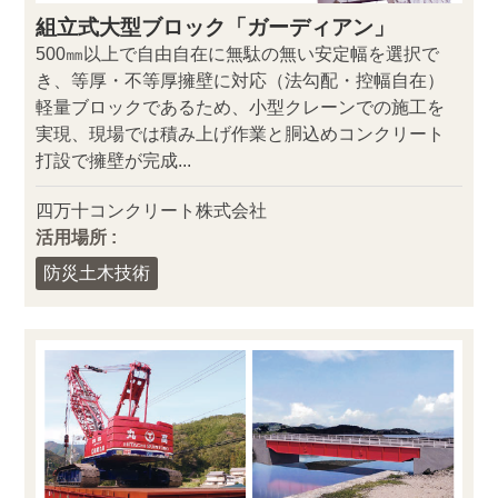
組立式大型ブロック「ガーディアン」
500㎜以上で自由自在に無駄の無い安定幅を選択で
き、等厚・不等厚擁壁に対応（法勾配・控幅自在）
軽量ブロックであるため、小型クレーンでの施工を
実現、現場では積み上げ作業と胴込めコンクリート
打設で擁壁が完成...
四万十コンクリート株式会社
活用場所 :
防災土木技術