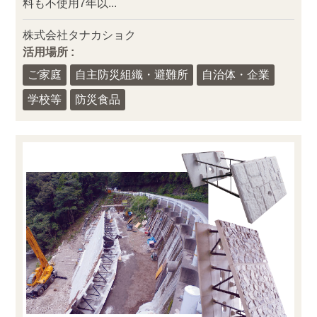
料も不使用7年以...
株式会社タナカショク
活用場所 :
ご家庭
自主防災組織・避難所
自治体・企業
学校等
防災食品